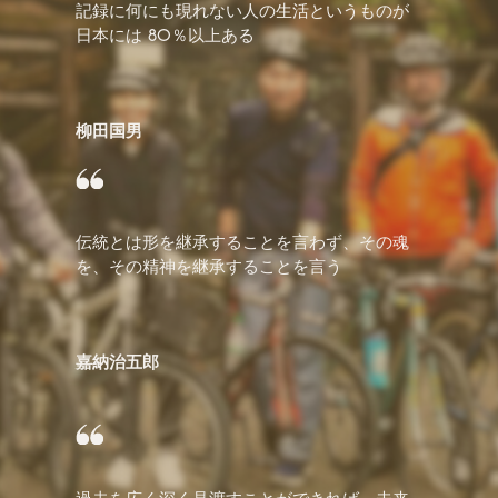
記録に何にも現れない人の生活というものが
日本には 80％以上ある
柳田国男
伝統とは形を継承することを言わず、その魂
を、その精神を継承することを言う
嘉納治五郎