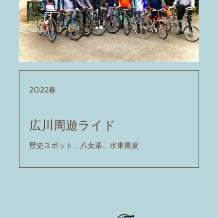
2022春
広川周遊ライド
歴史スポット、八女茶、水車蕎麦