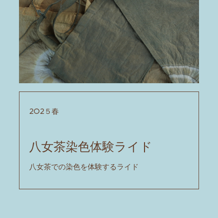
202５春
八女茶染色体験ライド
八女茶での染色を体験するライド